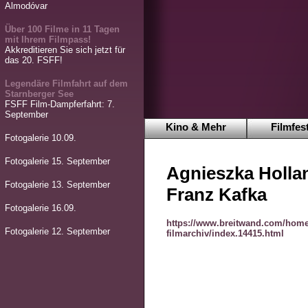
Almodóvar
Über 100 Filme in 11 Tagen
mit Ihrem Filmpass!
Akkreditieren Sie sich jetzt für
das 20. FSFF!
Legendäre Filmfahrt auf dem
Starnberger See
FSFF Film-Dampferfahrt: 7.
September
Kino & Mehr
Filmfest
Fotogalerie 10.09.
Fotogalerie 15. September
Agnieszka Hollan
Fotogalerie 13. September
Franz Kafka
Fotogalerie 16.09.
https://www.breitwand.com/home
Fotogalerie 12. September
filmarchiv/index.14415.html