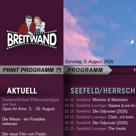
Sonntag, 9. August 2026
Sommerliches Filmvergnügen
14:30
Seefeld:
Minions & Monsters
am See
16:00
Seefeld Lounge:
Vaiana (Live-Ac.
Open Air Kino: 3. - 20. August
16:15
Seefeld:
Die Odyssee (2026)
18:15
Seefeld Lounge:
Chéri, ich kom..
Die Wiese - ein Paradies
19:45
Seefeld:
Die Odyssee (2026)
nebenan
20:15
Seefeld Lounge:
The Invite
Der neue Film von Pedro