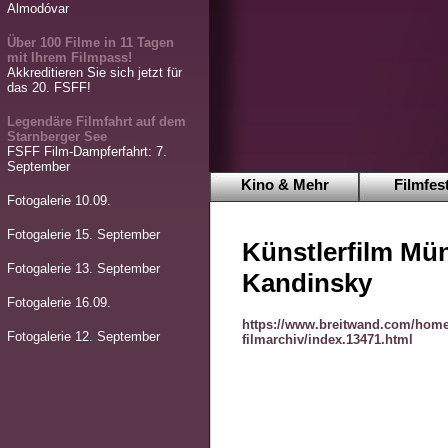
Almodóvar
Über 100 Filme in 11 Tagen
mit Ihrem Filmpass!
Akkreditieren Sie sich jetzt für
das 20. FSFF!
Legendäre Filmfahrt auf dem
Starnberger See
FSFF Film-Dampferfahrt: 7.
September
Kino & Mehr
Filmfest
Fotogalerie 10.09.
Fotogalerie 15. September
Künstlerfilm Mü
Fotogalerie 13. September
Kandinsky
Fotogalerie 16.09.
https://www.breitwand.com/home
Fotogalerie 12. September
filmarchiv/index.13471.html