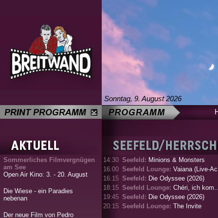
Sonntag, 9. August 2026
Sommerliches Filmvergnügen
14:30
Seefeld:
Minions & Monsters
am See
16:00
Seefeld Lounge:
Vaiana (Live-Ac.
Open Air Kino: 3. - 20. August
16:15
Seefeld:
Die Odyssee (2026)
18:15
Seefeld Lounge:
Chéri, ich kom..
Die Wiese - ein Paradies
19:45
Seefeld:
Die Odyssee (2026)
nebenan
20:15
Seefeld Lounge:
The Invite
Der neue Film von Pedro