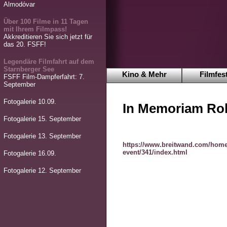
Almodóvar
Über 100 Filme in 11 Tagen
mit Ihrem Filmpass!
Akkreditieren Sie sich jetzt für
das 20. FSFF!
Legendäre Filmfahrt auf dem
Starnberger See
Kino & Mehr
Filmfest
FSFF Film-Dampferfahrt: 7.
September
Fotogalerie 10.09.
In Memoriam Ro
Fotogalerie 15. September
Fotogalerie 13. September
https://www.breitwand.com/hom
event/341/index.html
Fotogalerie 16.09.
Fotogalerie 12. September