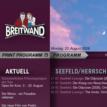
Montag, 10. August 2026
Sommerliches Filmvergnügen
17:00
Seefeld Lounge:
Die Odyssee (2
am See
17:30
Seefeld:
Der Klang von Neuschwa
Open Air Kino: 3. - 20. August
19:45
Seefeld:
Die Odyssee (2026), O
20:15
Seefeld Lounge:
The Invite, Om
Die Wiese - ein Paradies
nebenan
Der neue Film von Pedro