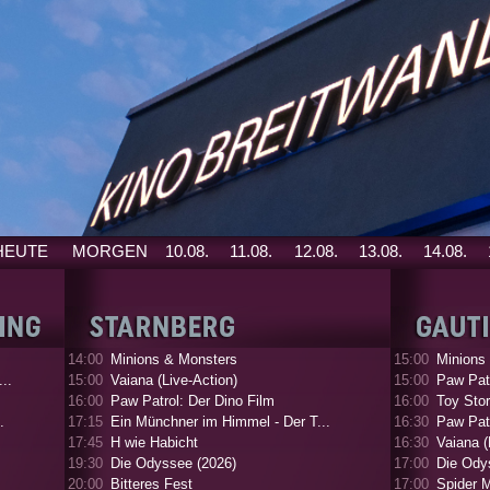
HEUTE
MORGEN
10.08.
11.08.
12.08.
13.08.
14.08.
14:00
Minions & Monsters
15:00
Minions
..
15:00
Vaiana (Live-Action)
15:00
Paw Patr
16:00
Paw Patrol: Der Dino Film
16:00
Toy Stor
.
17:15
Ein Münchner im Himmel - Der T...
16:30
Paw Patr
17:45
H wie Habicht
16:30
Vaiana (
19:30
Die Odyssee (2026)
17:00
Die Ody
20:00
Bitteres Fest
17:00
Spider 