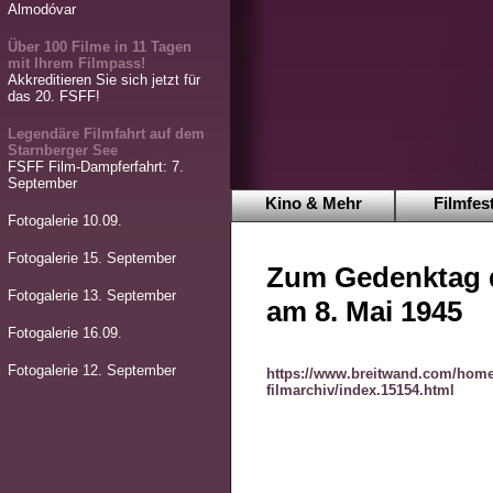
Almodóvar
Über 100 Filme in 11 Tagen
mit Ihrem Filmpass!
Akkreditieren Sie sich jetzt für
das 20. FSFF!
Legendäre Filmfahrt auf dem
Starnberger See
FSFF Film-Dampferfahrt: 7.
September
Kino & Mehr
Filmfest
Fotogalerie 10.09.
Fotogalerie 15. September
Zum Gedenktag d
Fotogalerie 13. September
am 8. Mai 1945
Fotogalerie 16.09.
Fotogalerie 12. September
https://www.breitwand.com/home
filmarchiv/index.15154.html