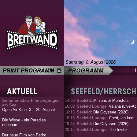
Samstag, 8. August 2026
Sommerliches Filmvergnügen
14:30
Seefeld:
Minions & Monsters
am See
16:00
Seefeld Lounge:
Vaiana (Live-Ac.
Open Air Kino: 3. - 20. August
16:15
Seefeld:
Die Odyssee (2026)
18:15
Seefeld Lounge:
Chéri, ich kom..
Die Wiese - ein Paradies
19:45
Seefeld:
Die Odyssee (2026)
nebenan
20:15
Seefeld Lounge:
The Invite
Der neue Film von Pedro