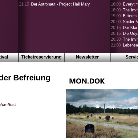
21:15
Der Astronaut - Project Hail Mary
18:00
Everyti
18:00
The Invi
19:00
Bitteres
20:00
Spider 
20:15
Der Klan
20:15
Die Ody
20:30
The Invi
21:00
Lebensa
ival
Ticketreservierung
Newsletter
Servi
er Befreiung
/cm/test-