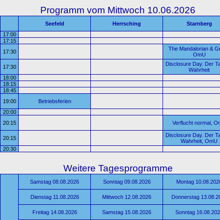
Programm vom Mittwoch 10.06.2026
Seefeld
Herrsching
Starnberg
17:00
17:15
The Mandalorian & G
17:30
OmU
Disclosure Day. Der T
17:30
Wahrheit
18:00
18:15
18:45
19:00
Betriebsferien
20:00
20:15
Verflucht normal, 
Disclosure Day. Der T
20:15
Wahrheit, OmU
20:30
Weitere Tagesprogramme
Samstag 08.08.2026
Sonntag 09.08.2026
Montag 10.08.202
Dienstag 11.08.2026
Mittwoch 12.08.2026
Donnerstag 13.08.2
Freitag 14.08.2026
Samstag 15.08.2026
Sonntag 16.08.20