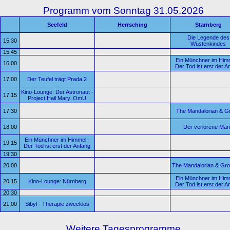
Programm vom Sonntag 31.05.2026
Seefeld
Herrsching
Starnberg
Die Legende des
15:30
Wüstenkindes
15:45
Ein Münchner im Himm
16:00
Der Tod ist erst der A
17:00
Der Teufel trägt Prada 2
Kino-Lounge: Der Astronaut -
17:15
Project Hail Mary. OmU
17:30
The Mandalorian & G
18:00
Der verlorene Ma
Ein Münchner im Himmel -
19:15
Der Tod ist erst der Anfang
19:30
20:00
The Mandalorian & Gr
Ein Münchner im Himm
20:15
Kino-Lounge: Nürnberg
Der Tod ist erst der A
20:30
21:00
Sibyl - Therapie zwecklos
Weitere Tagesprogramme