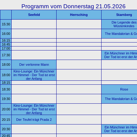
Programm vom Donnerstag 21.05.2026
Seefeld
Herrsching
Starnberg
Die Legende des
15:30
Wüstenkindes
16:00
The Mandalorian & G
16:15
16:45
17:00
Ein Münchner im Himm
17:30
Der Tod ist erst der A
18:00
Der verlorene Mann
Kino-Lounge: Ein Münchner
18:00
im Himmel - Der Tod ist erst
der Anfang
18:15
18:30
Rose
19:30
The Mandalorian & G
Kino-Lounge: Ein Münchner
20:00
im Himmel - Der Tod ist erst
der Anfang
20:15
Der Teufel trägt Prada 2
Ein Münchner im Himm
20:30
Der Tod ist erst der A
20:45