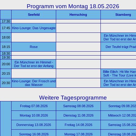
Programm vom Montag 18.05.2026
Seefeld
Herrsching
Starnberg
17:30
17:45
Kino-Lounge: Das Ungesagte
Ein Münchner im Himm
18:00
Der Tod ist erst der A
18:15
Rose
Der Teufel trägt Pra
18:30
19:30
Ein Münchner im Himmel -
20:00
Der Tod ist erst der Anfang
Billie Eilish: Hit Me Ha
20:15
Soft - The Tour (Live i
Kino-Lounge: Der Frosch und
Ein Münchner im Himm
20:30
das Wasser
Der Tod ist erst der A
Weitere Tagesprogramme
Freitag 07.08.2026
Samstag 08.08.2026
Sonntag 09.08.20
Montag 10.08.2026
Dienstag 11.08.2026
Mittwoch 12.08.20
Donnerstag 13.08.2026
Freitag 14.08.2026
Samstag 15.08.20
Sonntag 16.08.2026
Montag 17.08.2026
Dienstag 18.08.20