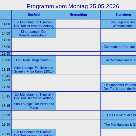
Programm vom Montag 25.05.2026
Seefeld
Herrsching
Starnberg
Ein Münchner im Himmel -
Die Legende des
14:00
Der Tod ist erst der Anfang
Wüstenkindes
Kino-Lounge: Der
14:00
Wunderweltenbaum
14:30
15:00
Die reichste Frau der
15:30
16:00
Der Teufel trägt Prada 2
The Mandalorian & G
Kino-Lounge: Exhibition on
16:15
Screen: Frida Kahlo (2025)
16:45
17:00
Ein Münchner im Himm
17:30
Der Tod ist erst der A
Ein Münchner im Himmel -
18:15
Der Tod ist erst der Anfang
Kino-Lounge: Der verlorene
18:15
Mann
18:30
Das Gewicht der We
19:30
The Mandalorian & G
Ein Münchner im Himmel -
20:15
Der Tod ist erst der Anfang