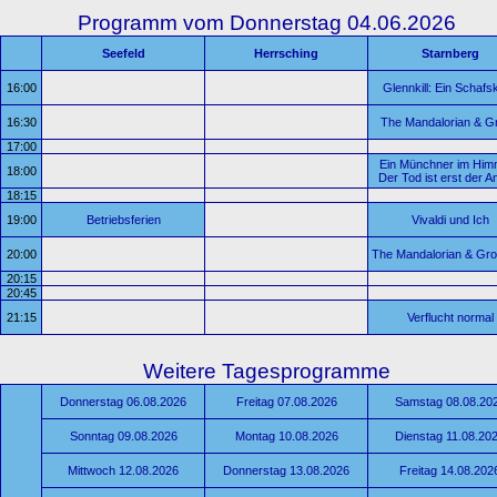
Programm vom Donnerstag 04.06.2026
Seefeld
Herrsching
Starnberg
16:00
Glennkill: Ein Schafsk
16:30
The Mandalorian & G
17:00
Ein Münchner im Himm
18:00
Der Tod ist erst der A
18:15
19:00
Betriebsferien
Vivaldi und Ich
20:00
The Mandalorian & Gr
20:15
20:45
21:15
Verflucht normal
Weitere Tagesprogramme
Donnerstag 06.08.2026
Freitag 07.08.2026
Samstag 08.08.20
Sonntag 09.08.2026
Montag 10.08.2026
Dienstag 11.08.20
Mittwoch 12.08.2026
Donnerstag 13.08.2026
Freitag 14.08.202