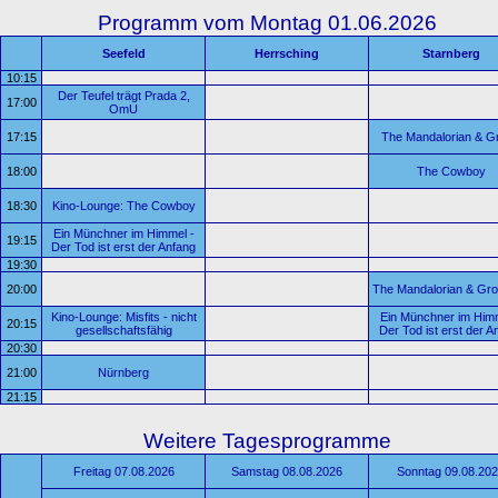
Programm vom Montag 01.06.2026
Seefeld
Herrsching
Starnberg
10:15
Der Teufel trägt Prada 2,
17:00
OmU
17:15
The Mandalorian & G
18:00
The Cowboy
18:30
Kino-Lounge: The Cowboy
Ein Münchner im Himmel -
19:15
Der Tod ist erst der Anfang
19:30
20:00
The Mandalorian & Gr
Kino-Lounge: Misfits - nicht
Ein Münchner im Himm
20:15
gesellschaftsfähig
Der Tod ist erst der A
20:30
21:00
Nürnberg
21:15
Weitere Tagesprogramme
Freitag 07.08.2026
Samstag 08.08.2026
Sonntag 09.08.20