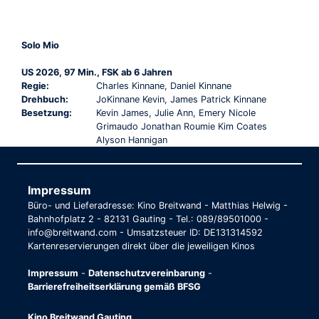
Solo Mio
US 2026, 97 Min., FSK ab 6 Jahren
Regie:
Charles Kinnane, Daniel Kinnane
Drehbuch:
JoKinnane Kevin, James Patrick Kinnane
Besetzung:
Kevin James, Julie Ann, Emery Nicole
Grimaudo Jonathan Roumie Kim Coates
Alyson Hannigan
Impressum
Büro- und Lieferadresse: Kino Breitwand - Matthias Helwig -
Bahnhofplatz 2 - 82131 Gauting - Tel.: 089/89501000 -
info@breitwand.com - Umsatzsteuer ID: DE131314592
Kartenreservierungen direkt über die jeweiligen Kinos
Impressum
-
Datenschutzvereinbarung
-
Barrierefreiheitserklärung gemäß BFSG
Kino Breitwand Gauting