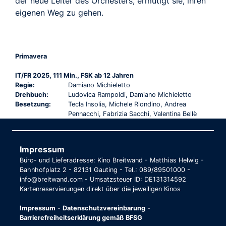
der neue Leiter des Orchesters, ermutigt sie, ihren
eigenen Weg zu gehen.
Primavera
IT/FR 2025, 111 Min., FSK ab 12 Jahren
Regie:
Damiano Michieletto
Drehbuch:
Ludovica Rampoldi, Damiano Michieletto
Besetzung:
Tecla Insolia, Michele Riondino, Andrea
Pennacchi, Fabrizia Sacchi, Valentina Bellè
Impressum
Büro- und Lieferadresse: Kino Breitwand - Matthias Helwig -
Bahnhofplatz 2 - 82131 Gauting - Tel.: 089/89501000 -
info@breitwand.com - Umsatzsteuer ID: DE131314592
Kartenreservierungen direkt über die jeweiligen Kinos
Impressum
-
Datenschutzvereinbarung
-
Barrierefreiheitserklärung gemäß BFSG