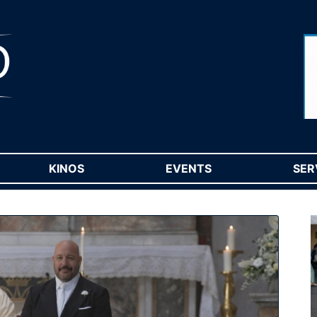
RENT)
KINOS
(CURRENT)
EVENTS
(CURRENT)
SER