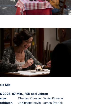
olo Mio
S 2026, 97 Min., FSK ab 6 Jahren
egie:
Charles Kinnane, Daniel Kinnane
rehbuch:
JoKinnane Kevin, James Patrick