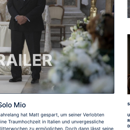
RAILER
Solo Mio
S
Jahrelang hat Matt gespart, um seiner Verlobten
U
R
ine Traumhochzeit in Italien und unvergessliche
D
Flitterwochen zu ermöglichen. Doch dann lässt seine