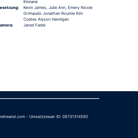
Kinnane
esetzung:
Kevin James, Julie Ann, Emery Nicole
Grimaudo Jonathan Roumie Kim
Coates Alyson Hannigan
amera:
Jared Fadel
@breitwand.com - Umsatzsteuer ID: DE131314592