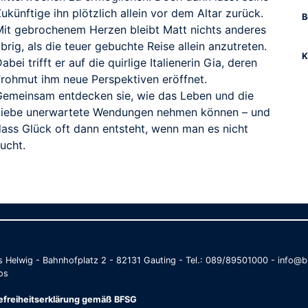
ukünftige ihn plötzlich allein vor dem Altar zurück.
B
Mit gebrochenem Herzen bleibt Matt nichts anderes
brig, als die teuer gebuchte Reise allein anzutreten.
K
abei trifft er auf die quirlige Italienerin Gia, deren
Frohmut ihm neue Perspektiven eröffnet.
Gemeinsam entdecken sie, wie das Leben und die
Liebe unerwartete Wendungen nehmen können – und
dass Glück oft dann entsteht, wenn man es nicht
ucht.
as Helwig - Bahnhofplatz 2 - 82131 Gauting - Tel.: 089/89501000 - info
os
refreiheitserklärung gemäß BFSG