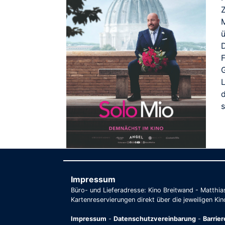
Z
ü
D
s
Impressum
Büro- und Lieferadresse: Kino Breitwand - Matthi
Kartenreservierungen direkt über die jeweiligen Kin
Impressum
-
Datenschutzvereinbarung
-
Barrie