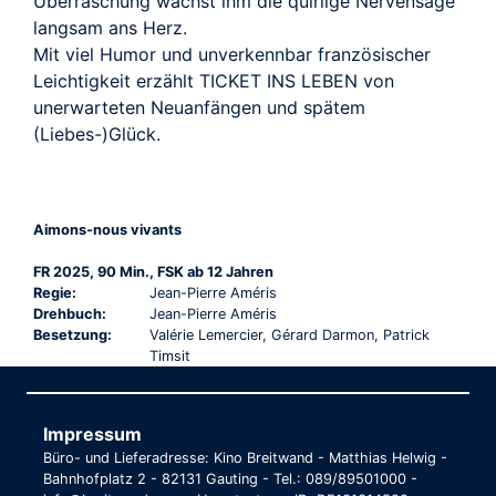
Überraschung wächst ihm die quirlige Nervensäge
langsam ans Herz.
Mit viel Humor und unverkennbar französischer
Leichtigkeit erzählt TICKET INS LEBEN von
unerwarteten Neuanfängen und spätem
(Liebes-)Glück.
Aimons-nous vivants
FR 2025, 90 Min., FSK ab 12 Jahren
Regie:
Jean-Pierre Améris
Drehbuch:
Jean-Pierre Améris
Besetzung:
Valérie Lemercier, Gérard Darmon, Patrick
Timsit
Impressum
Büro- und Lieferadresse: Kino Breitwand - Matthias Helwig -
Bahnhofplatz 2 - 82131 Gauting - Tel.: 089/89501000 -