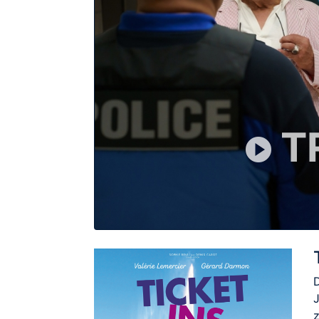
T
D
J