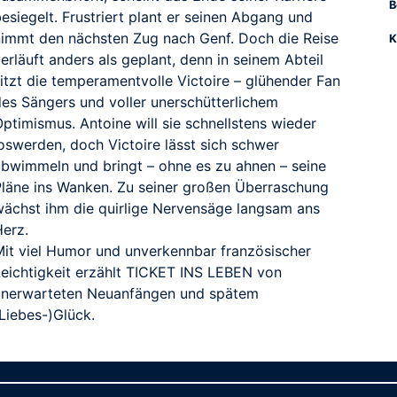
B
esiegelt. Frustriert plant er seinen Abgang und
nimmt den nächsten Zug nach Genf. Doch die Reise
K
erläuft anders als geplant, denn in seinem Abteil
sitzt die temperamentvolle Victoire – glühender Fan
des Sängers und voller unerschütterlichem
ptimismus. Antoine will sie schnellstens wieder
loswerden, doch Victoire lässt sich schwer
abwimmeln und bringt – ohne es zu ahnen – seine
Pläne ins Wanken. Zu seiner großen Überraschung
wächst ihm die quirlige Nervensäge langsam ans
Herz.
Mit viel Humor und unverkennbar französischer
Leichtigkeit erzählt TICKET INS LEBEN von
unerwarteten Neuanfängen und spätem
Liebes-)Glück.