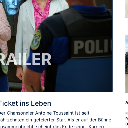
RAILER
Ticket ins Leben
A
er Chansonnier Antoine Toussaint ist seit
F
R
ahrzehnten ein gefeierter Star. Als er auf der Bühne
D
zusammenbricht, scheint das Ende seiner Karriere