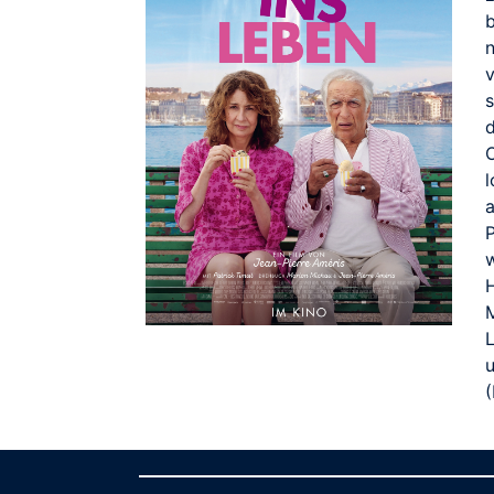
b
v
O
(