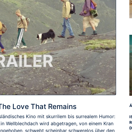
RAILER
The Love That Remains
Á
Isländisches Kino mit skurrilem bis surrealem Humor:
I
R
Ein Wellblechdach wird abgetragen, von einem Kran
D
angehoben, schwebt scheinbar schwerelos über den