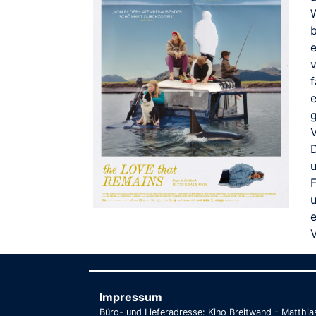
b
e
e
g
e
Impressum
Büro- und Lieferadresse: Kino Breitwand - Matthi