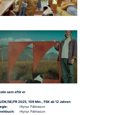
stin sem eftir er
S/DK/SE/FR 2025, 109 Min., FSK ab 12 Jahren
egie:
Hlynur Pálmason
rehbuch:
Hlynur Pálmason