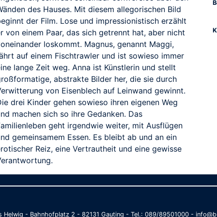
B
Wänden des Hauses. Mit diesem allegorischen Bild
eginnt der Film. Lose und impressionistisch erzählt
K
r von einem Paar, das sich getrennt hat, aber nicht
voneinander loskommt. Magnus, genannt Maggi,
fährt auf einem Fischtrawler und ist sowieso immer
ine lange Zeit weg. Anna ist Künstlerin und stellt
roßformatige, abstrakte Bilder her, die sie durch
Verwitterung von Eisenblech auf Leinwand gewinnt.
Die drei Kinder gehen sowieso ihren eigenen Weg
und machen sich so ihre Gedanken. Das
Familienleben geht irgendwie weiter, mit Ausflügen
und gemeinsamem Essen. Es bleibt ab und an ein
rotischer Reiz, eine Vertrautheit und eine gewisse
Verantwortung.
as Helwig - Bahnhofplatz 2 - 82131 Gauting - Tel.: 089/89501000 - info