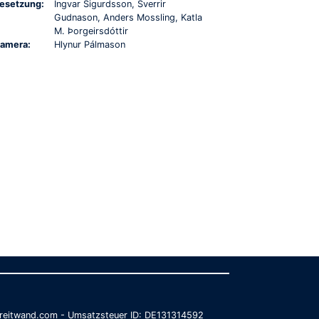
esetzung:
Ingvar Sigurdsson, Sverrir
Gudnason, Anders Mossling, Katla
M. Þorgeirsdóttir
amera:
Hlynur Pálmason
@breitwand.com - Umsatzsteuer ID: DE131314592