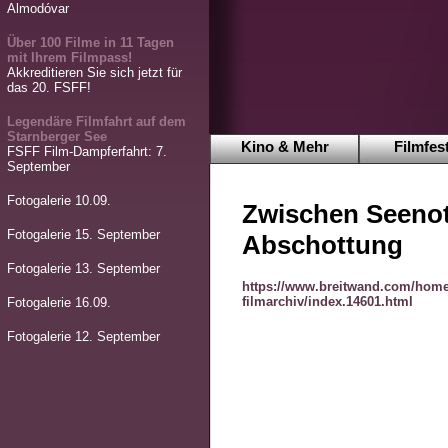
Almodóvar
Über 100 Filme in 11 Tagen
mit Ihrem Filmpass!
Akkreditieren Sie sich jetzt für
das 20. FSFF!
Legendäre Filmfahrt auf dem
Starnberger See
Kino & Mehr
Filmfest
FSFF Film-Dampferfahrt: 7.
September
Fotogalerie 10.09.
Zwischen Seenot
Fotogalerie 15. September
Abschottung
Fotogalerie 13. September
https://www.breitwand.com/home
filmarchiv/index.14601.html
Fotogalerie 16.09.
Fotogalerie 12. September