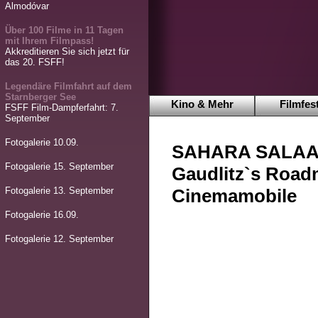
Almodóvar
Über 100 Filme in 11 Tagen
mit Ihrem Filmpass!
Akkreditieren Sie sich jetzt für
das 20. FSFF!
Legendäre Filmfahrt auf dem
Starnberger See
Kino & Mehr
Filmfest
FSFF Film-Dampferfahrt: 7.
September
Fotogalerie 10.09.
SAHARA SALAAM
Fotogalerie 15. September
Gaudlitz`s Road
Fotogalerie 13. September
Cinemamobile
Fotogalerie 16.09.
Fotogalerie 12. September