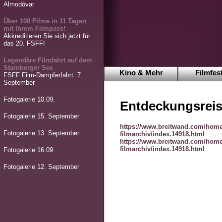
Almodóvar
Über 100 Filme in 11 Tagen
mit Ihrem Filmpass!
Akkreditieren Sie sich jetzt für
das 20. FSFF!
Legendäre Filmfahrt auf dem
Starnberger See
Kino & Mehr
Filmfest
FSFF Film-Dampferfahrt: 7.
September
Fotogalerie 10.09.
Entdeckungsreis
Fotogalerie 15. September
https://www.breitwand.com/home
Fotogalerie 13. September
filmarchiv/index.14918.html
https://www.breitwand.com/home
filmarchiv/index.14918.html
Fotogalerie 16.09.
Fotogalerie 12. September