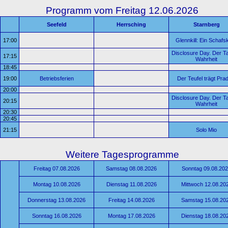
Programm vom Freitag 12.06.2026
Seefeld
Herrsching
Starnberg
17:00
Glennkill: Ein Schafsk
Disclosure Day. Der T
17:15
Wahrheit
18:45
19:00
Betriebsferien
Der Teufel trägt Pra
20:00
Disclosure Day. Der T
20:15
Wahrheit
20:30
20:45
21:15
Solo Mio
Weitere Tagesprogramme
Freitag 07.08.2026
Samstag 08.08.2026
Sonntag 09.08.20
Montag 10.08.2026
Dienstag 11.08.2026
Mittwoch 12.08.20
Donnerstag 13.08.2026
Freitag 14.08.2026
Samstag 15.08.20
Sonntag 16.08.2026
Montag 17.08.2026
Dienstag 18.08.20