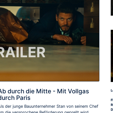
RAILER
Ab durch die Mitte - Mit Vollgas
L
durch Paris
F
R
Als der junge Bauunternehmer Stan von seinem Chef
D
um die versprochene Beförderung geprellt wird,