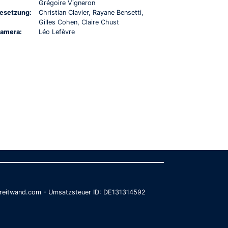
Grégoire Vigneron
esetzung:
Christian Clavier, Rayane Bensetti,
Gilles Cohen, Claire Chust
amera:
Léo Lefèvre
@breitwand.com - Umsatzsteuer ID: DE131314592