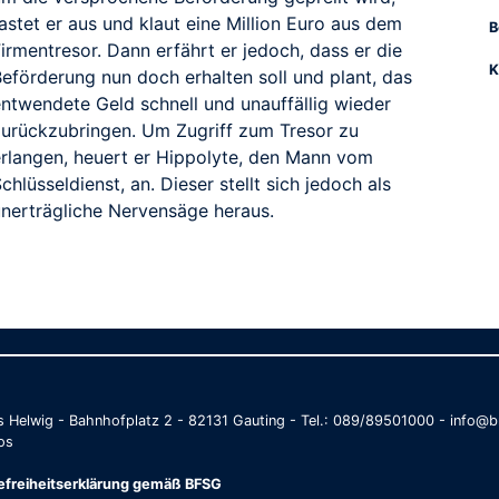
astet er aus und klaut eine Million Euro aus dem
B
irmentresor. Dann erfährt er jedoch, dass er die
K
Beförderung nun doch erhalten soll und plant, das
entwendete Geld schnell und unauffällig wieder
zurückzubringen. Um Zugriff zum Tresor zu
erlangen, heuert er Hippolyte, den Mann vom
chlüsseldienst, an. Dieser stellt sich jedoch als
unerträgliche Nervensäge heraus.
as Helwig - Bahnhofplatz 2 - 82131 Gauting - Tel.: 089/89501000 - info
os
refreiheitserklärung gemäß BFSG