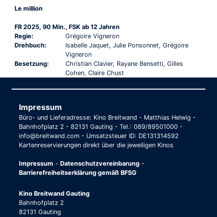
Le million
FR 2025, 90 Min., FSK ab 12 Jahren
Regie:
Grégoire Vigneron
Drehbuch:
Isabelle Jaquet, Julie Ponsonnet, Grégoire
Vigneron
Besetzung:
Christian Clavier, Rayane Bensetti, Gilles
Cohen, Claire Chust
Impressum
Büro- und Lieferadresse: Kino Breitwand - Matthias Helwig -
Bahnhofplatz 2 - 82131 Gauting - Tel.: 089/89501000 -
info@breitwand.com - Umsatzsteuer ID: DE131314592
Kartenreservierungen direkt über die jeweiligen Kinos
Impressum
-
Datenschutzvereinbarung
-
Barrierefreiheitserklärung gemäß BFSG
Kino Breitwand Gauting
Bahnhofplatz 2
82131 Gauting