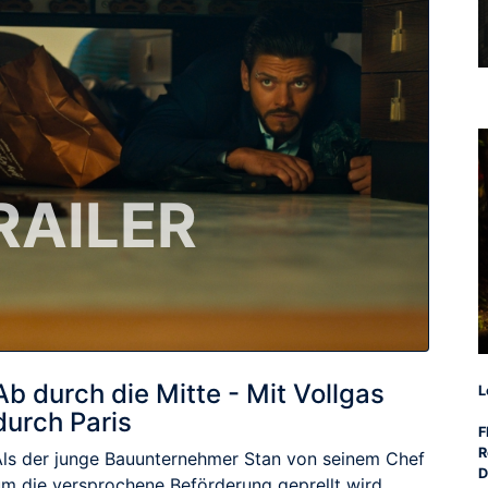
RAILER
Ab durch die Mitte - Mit Vollgas
L
durch Paris
F
R
Als der junge Bauunternehmer Stan von seinem Chef
D
um die versprochene Beförderung geprellt wird,