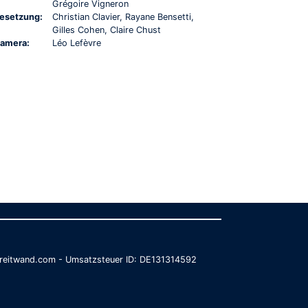
Grégoire Vigneron
esetzung:
Christian Clavier, Rayane Bensetti,
Gilles Cohen, Claire Chust
amera:
Léo Lefèvre
@breitwand.com - Umsatzsteuer ID: DE131314592