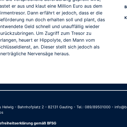
astet er aus und klaut eine Million Euro aus dem
B
irmentresor. Dann erfährt er jedoch, dass er die
K
Beförderung nun doch erhalten soll und plant, das
entwendete Geld schnell und unauffällig wieder
zurückzubringen. Um Zugriff zum Tresor zu
erlangen, heuert er Hippolyte, den Mann vom
chlüsseldienst, an. Dieser stellt sich jedoch als
unerträgliche Nervensäge heraus.
as Helwig - Bahnhofplatz 2 - 82131 Gauting - Tel.: 089/89501000 - info
os
refreiheitserklärung gemäß BFSG