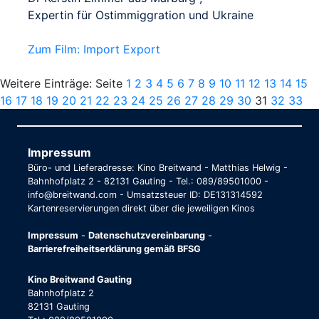
Expertin für Ostimmiggration und Ukraine
Zum Film: Import Export
Weitere Einträge: Seite
1
2
3
4
5
6
7
8
9
10
11
12
13
14
15
16
17
18
19
20
21
22
23
24
25
26
27
28
29
30
31
32
33
Impressum
Büro- und Lieferadresse: Kino Breitwand - Matthias Helwig -
Bahnhofplatz 2 - 82131 Gauting - Tel.: 089/89501000 -
info@breitwand.com - Umsatzsteuer ID: DE131314592
Kartenreservierungen direkt über die jeweiligen Kinos
Impressum
-
Datenschutzvereinbarung
-
Barrierefreiheitserklärung gemäß BFSG
Kino Breitwand Gauting
Bahnhofplatz 2
82131 Gauting