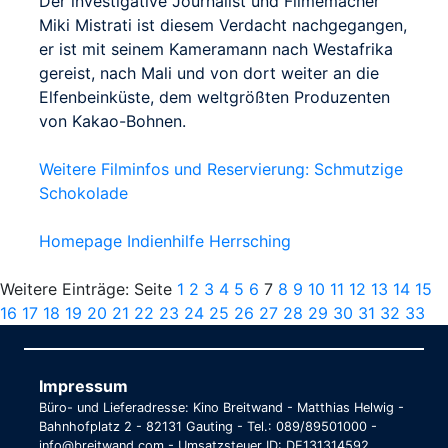
Der investigative Journalist und Filmemacher
Miki Mistrati ist diesem Verdacht nachgegangen,
er ist mit seinem Kameramann nach Westafrika
gereist, nach Mali und von dort weiter an die
Elfenbeinküste, dem weltgrößten Produzenten
von Kakao-Bohnen.
Weitere Filminfos und Reservierung: Schmutzige
Schokolade
Homepage Indienhilfe Herrsching
Weitere Einträge: Seite
1
2
3
4
5
6
7
8
9
10
11
12
13
14
15
16
17
18
19
20
21
22
23
24
25
26
27
28
29
30
31
32
33
Impressum
Büro- und Lieferadresse: Kino Breitwand - Matthias Helwig -
Bahnhofplatz 2 - 82131 Gauting - Tel.: 089/89501000 -
info@breitwand.com - Umsatzsteuer ID: DE131314592